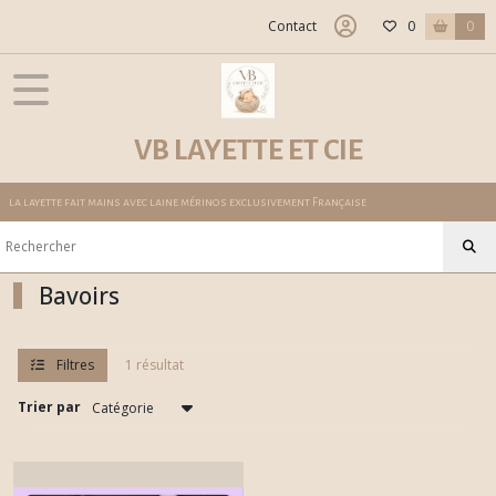
Fermer
Contact
0
0
FILTRES
Tous
VB LAYETTE ET CIE
les
produits
la layette fait mains avec laine mérinos exclusivement Française
Bavoirs
Afficher
Bavoirs
les
résultats
Filtres
1 résultat
Trier par