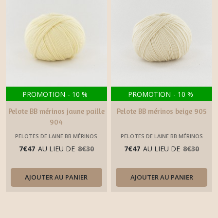
PROMOTION
-
10
%
PROMOTION
-
10
%
Pelote BB mérinos jaune paille
Pelote BB mérinos beige 905
904
PELOTES DE LAINE BB MÉRINOS
PELOTES DE LAINE BB MÉRINOS
FONTY
FONTY
7
€
47
AU LIEU DE
8
€
30
7
€
47
AU LIEU DE
8
€
30
AJOUTER AU PANIER
AJOUTER AU PANIER