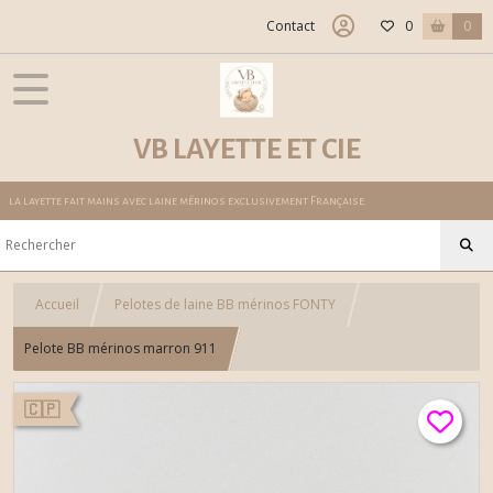
Contact
0
0
VB LAYETTE ET CIE
la layette fait mains avec laine mérinos exclusivement Française
Accueil
Pelotes de laine BB mérinos FONTY
Pelote BB mérinos marron 911
🇨🇵