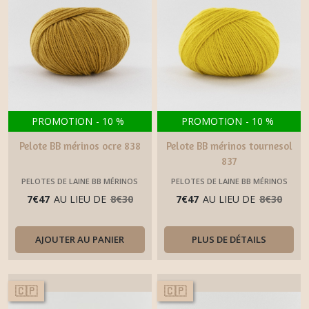
PROMOTION
-
10
%
PROMOTION
-
10
%
Pelote BB mérinos ocre 838
Pelote BB mérinos tournesol
837
PELOTES DE LAINE BB MÉRINOS
PELOTES DE LAINE BB MÉRINOS
FONTY
FONTY
7
€
47
AU LIEU DE
8
€
30
7
€
47
AU LIEU DE
8
€
30
AJOUTER AU PANIER
PLUS DE DÉTAILS
🇨🇵
🇨🇵