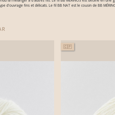
endu la mélanger à d'autres fils. Le fil BB MÉRINOS est décliné en un
e d'ouvrage fins et délicats. Le fil BB NAT est le cousin de BB MÉRIN
ar
🇨🇵