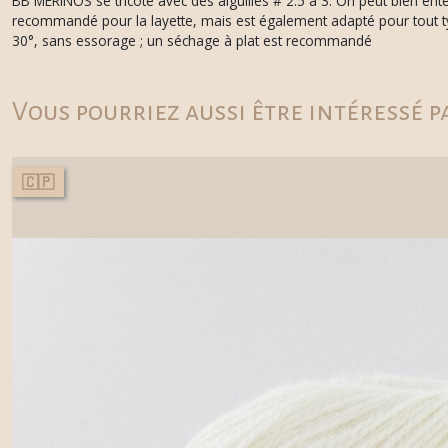
BB MÉRINOS se tricote avec des aiguilles # 2.5 à 3. On peut bien ent
recommandé pour la layette, mais est également adapté pour tout typ
30°, sans essorage ; un séchage à plat est recommandé
Vous pourriez aussi être intéressé p
🇨🇵