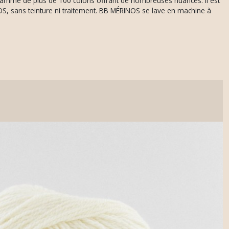
e gamme de plus de 100 coloris offrant de nombreuses nuances. Il est
OS, sans teinture ni traitement. BB MÉRINOS se lave en machine à