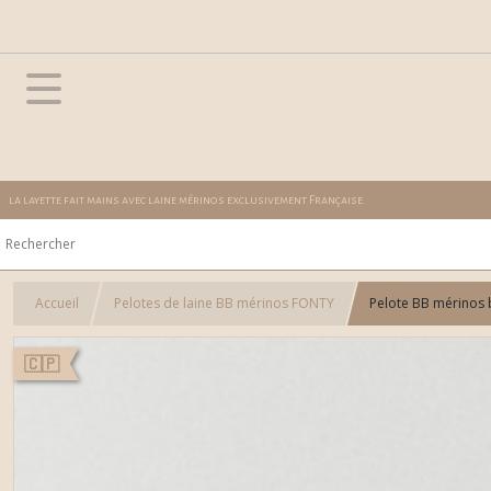
la layette fait mains avec laine mérinos exclusivement Française
Accueil
Pelotes de laine BB mérinos FONTY
Pelote BB mérinos 
🇨🇵