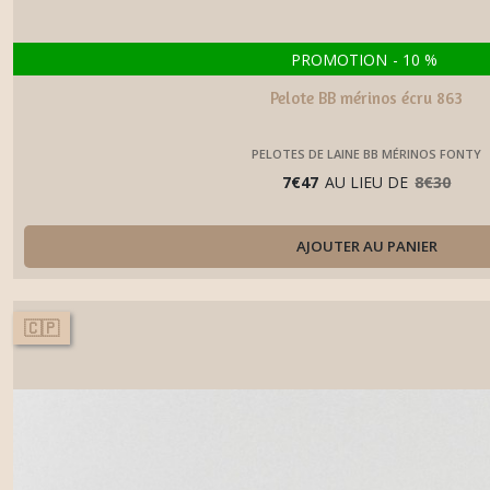
PROMOTION
-
10
%
Pelote BB mérinos écru 863
PELOTES DE LAINE BB MÉRINOS FONTY
7
€
47
AU LIEU DE
8
€
30
AJOUTER AU PANIER
🇨🇵