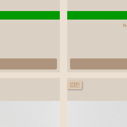
Pe
🇨🇵