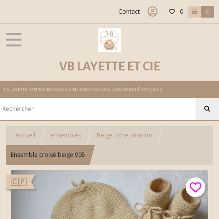
Contact
0
0
VB LAYETTE ET CIE
la layette fait mains avec laine mérinos exclusivement Française
Accueil
ensembles
Beige, ocre, marron
Ensemble croisé beige 905
🇨🇵