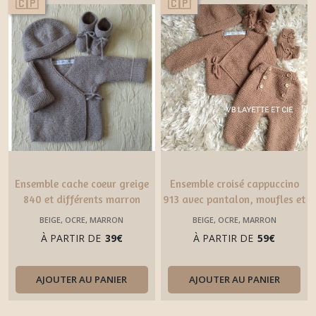
🇨🇵
🇨🇵
Ensemble cache coeur greige
Ensemble croisé cappuccino
840 et différents marron
913 avec pantalon, moufles et
différents marrons
BEIGE, OCRE, MARRON
BEIGE, OCRE, MARRON
À PARTIR DE
39
€
À PARTIR DE
59
€
AJOUTER AU PANIER
AJOUTER AU PANIER