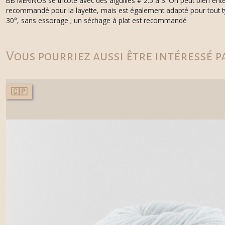
BB MÉRINOS se tricote avec des aiguilles # 2.5 à 3. On peut bien ent
recommandé pour la layette, mais est également adapté pour tout typ
30°, sans essorage ; un séchage à plat est recommandé
Vous pourriez aussi être intéressé p
🇨🇵