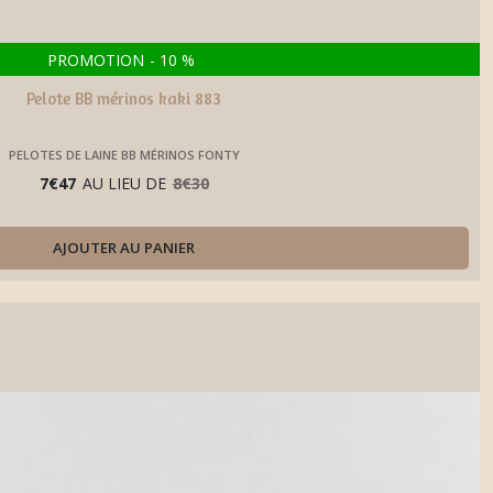
PROMOTION
-
10
%
Pelote BB mérinos kaki 883
PELOTES DE LAINE BB MÉRINOS FONTY
7
€
47
AU LIEU DE
8
€
30
AJOUTER AU PANIER