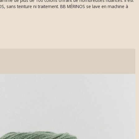
e gamme de plus de 100 coloris offrant de nombreuses nuances. Il est
OS, sans teinture ni traitement. BB MÉRINOS se lave en machine à