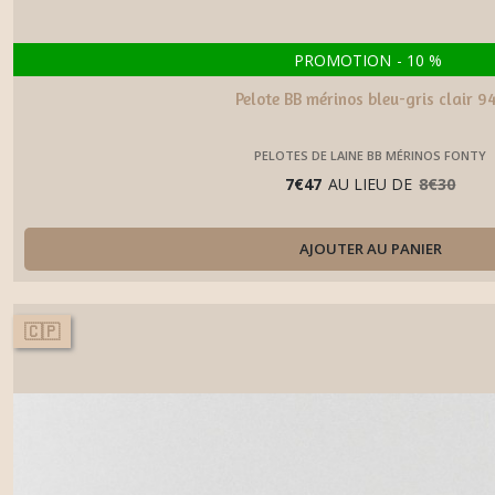
PROMOTION
-
10
%
Pelote BB mérinos bleu-gris clair 9
PELOTES DE LAINE BB MÉRINOS FONTY
7
€
47
AU LIEU DE
8
€
30
AJOUTER AU PANIER
🇨🇵