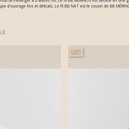
endu la mélanger à d'autres fils. Le fil BB MÉRINOS est décliné en un
e d'ouvrage fins et délicats. Le fil BB NAT est le cousin de BB MÉRIN
ar
🇨🇵