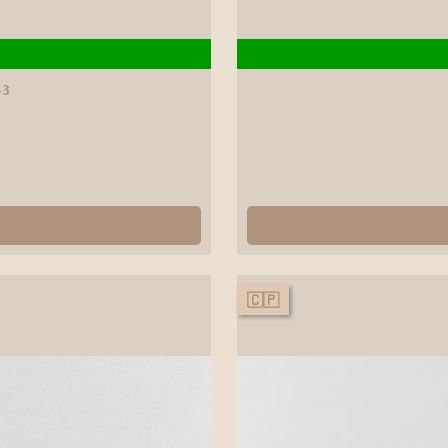
43
🇨🇵