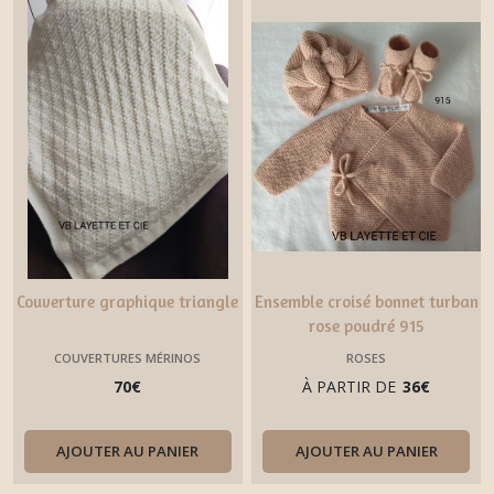
Couverture graphique triangle
Ensemble croisé bonnet turban
rose poudré 915
COUVERTURES MÉRINOS
ROSES
70
€
À PARTIR DE
36
€
AJOUTER AU PANIER
AJOUTER AU PANIER