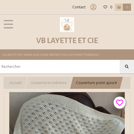
Contact
0
0
VB LAYETTE ET CIE
la layette fait mains avec laine mérinos exclusivement Française
Accueil
couvertures mérinos
Couverture point ajouré