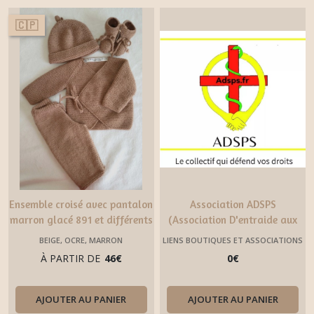
🇨🇵
Ensemble croisé avec pantalon
Association ADSPS
marron glacé 891 et différents
(Association D'entraide aux
marrons
Soignants et Personnels
BEIGE, OCRE, MARRON
LIENS BOUTIQUES ET ASSOCIATIONS
Sociaux)
UTILES
À PARTIR DE
46
€
0
€
AJOUTER AU PANIER
AJOUTER AU PANIER