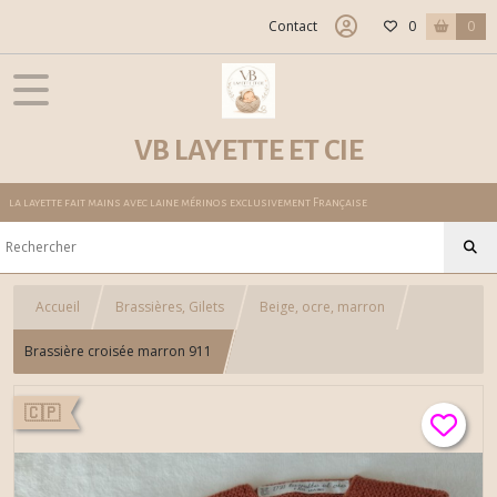
Contact
0
0
VB LAYETTE ET CIE
la layette fait mains avec laine mérinos exclusivement Française
Accueil
Brassières, Gilets
Beige, ocre, marron
Brassière croisée marron 911
🇨🇵