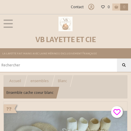
Contact
0
0
VB LAYETTE ET CIE
la layette fait mains avec laine mérinos exclusivement Française
Accueil
ensembles
Blanc
Ensemble cache coeur blanc
??