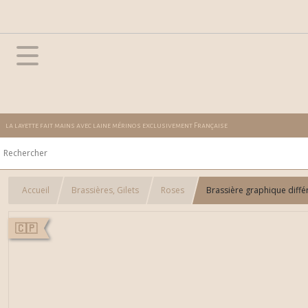
la layette fait mains avec laine mérinos exclusivement Française
Accueil
Brassières, Gilets
Roses
Brassière graphique diffé
🇨🇵