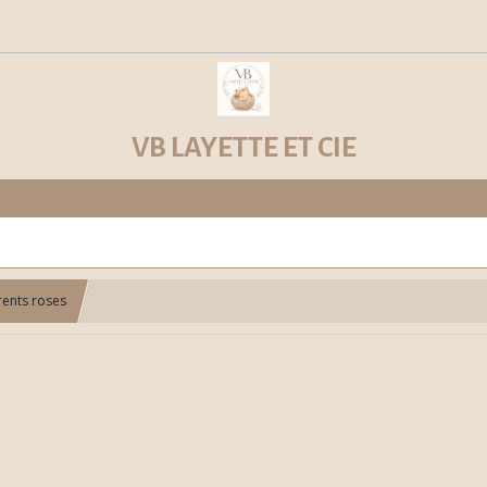
VB LAYETTE ET CIE
rents roses