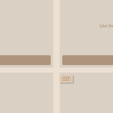
Gilet fl
🇨🇵